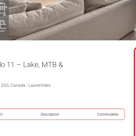
do 11 – Lake, MTB &
2G0, Canada - Laurentides
fs
Description
Commodités