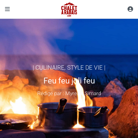
|
CULINAIRE
,
STYLE DE VIE
|
Feu feu joli feu
Rédigé par : Myreille Simard