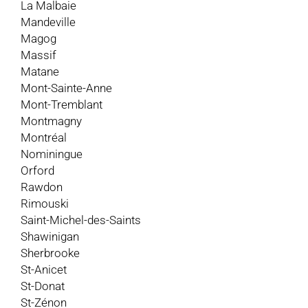
La Malbaie
Mandeville
Magog
Massif
Matane
Mont-Sainte-Anne
Mont-Tremblant
Montmagny
Montréal
Nominingue
Orford
Rawdon
Rimouski
Saint-Michel-des-Saints
Shawinigan
Sherbrooke
St-Anicet
St-Donat
St-Zénon