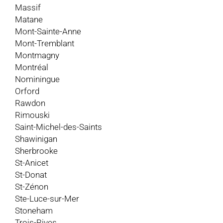
Massif
Matane
Mont-Sainte-Anne
Mont-Tremblant
Montmagny
Montréal
Nominingue
Orford
Rawdon
Rimouski
Saint-Michel-des-Saints
Shawinigan
Sherbrooke
St-Anicet
St-Donat
St-Zénon
Ste-Luce-sur-Mer
Stoneham
Trois-Rives