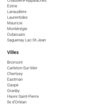
Chaudière-Appalaches
Estrie
Lanaudière
Laurentides
Mauricie
Montérégie
Outaouais
Saguenay Lac-St-Jean
Villes
Bromont
Carleton-Sur-Mer
Chertsey
Eastman
Gaspé
Granby
Havre Saint-Pierre
île d'Orléan