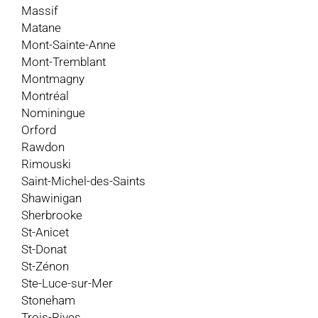
Massif
Matane
Mont-Sainte-Anne
Mont-Tremblant
Montmagny
Montréal
Nominingue
Orford
Rawdon
Rimouski
Saint-Michel-des-Saints
Shawinigan
Sherbrooke
St-Anicet
St-Donat
St-Zénon
Ste-Luce-sur-Mer
Stoneham
Trois-Rives