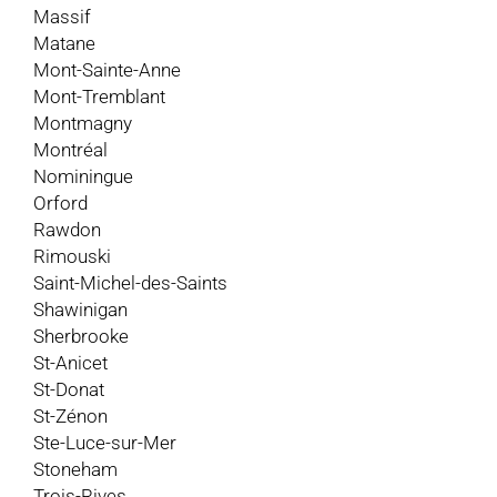
Massif
Matane
Mont-Sainte-Anne
Mont-Tremblant
Montmagny
Montréal
Nominingue
Orford
Rawdon
Rimouski
Saint-Michel-des-Saints
Shawinigan
Sherbrooke
St-Anicet
St-Donat
St-Zénon
Ste-Luce-sur-Mer
Stoneham
Trois-Rives