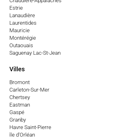
Chaudière-Appalaches
Estrie
Lanaudière
Laurentides
Mauricie
Montérégie
Outaouais
Saguenay Lac-St-Jean
Villes
Bromont
Carleton-Sur-Mer
Chertsey
Eastman
Gaspé
Granby
Havre Saint-Pierre
île d'Orléan