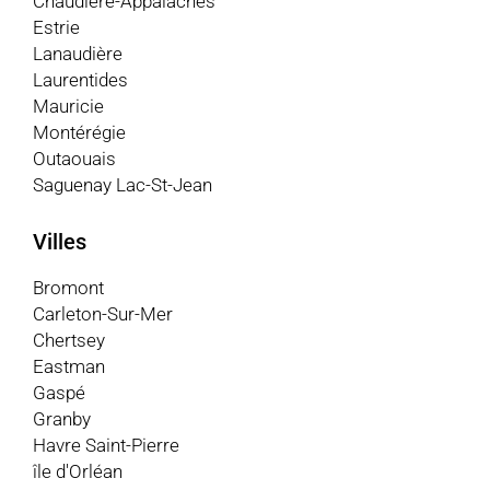
Chaudière-Appalaches
Estrie
Lanaudière
Laurentides
Mauricie
Montérégie
Outaouais
Saguenay Lac-St-Jean
Villes
Bromont
Carleton-Sur-Mer
Chertsey
Eastman
Gaspé
Granby
Havre Saint-Pierre
île d'Orléan