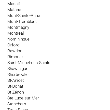
Massif
Matane
Mont-Sainte-Anne
Mont-Tremblant
Montmagny
Montréal
Nominingue
Orford
Rawdon
Rimouski
Saint-Michel-des-Saints
Shawinigan
Sherbrooke
St-Anicet
St-Donat
St-Zénon
Ste-Luce-sur-Mer
Stoneham
Trois-Rives