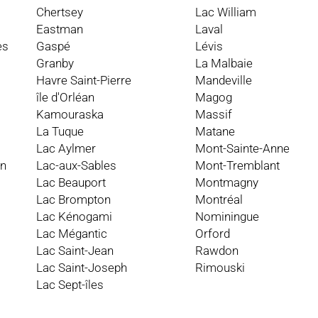
Chertsey
Lac William
Eastman
Laval
es
Gaspé
Lévis
Granby
La Malbaie
Havre Saint-Pierre
Mandeville
île d'Orléan
Magog
Kamouraska
Massif
La Tuque
Matane
Lac Aylmer
Mont-Sainte-Anne
an
Lac-aux-Sables
Mont-Tremblant
Lac Beauport
Montmagny
Lac Brompton
Montréal
Lac Kénogami
Nominingue
Lac Mégantic
Orford
Lac Saint-Jean
Rawdon
Lac Saint-Joseph
Rimouski
Lac Sept-îles