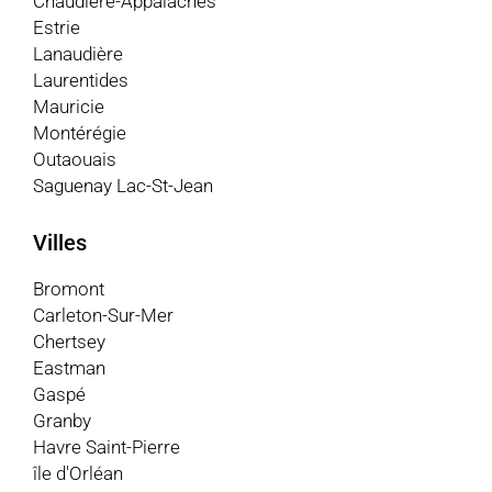
Chaudière-Appalaches
Estrie
Lanaudière
Laurentides
Mauricie
Montérégie
Outaouais
Saguenay Lac-St-Jean
Villes
Bromont
Carleton-Sur-Mer
Chertsey
Eastman
Gaspé
Granby
Havre Saint-Pierre
île d'Orléan