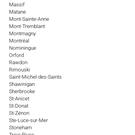
Massif
Matane
Mont-Sainte-Anne
Mont-Tremblant
Montmagny
Montréal
Nominingue
Orford
Rawdon
Rimouski
Saint-Michel-des-Saints
Shawinigan
Sherbrooke
St-Anicet
St-Donat
St-Zénon
Ste-Luce-sur-Mer
Stoneham
Trois-Rives