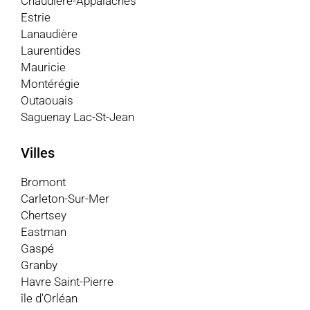
Chaudière-Appalaches
Estrie
Lanaudière
Laurentides
Mauricie
Montérégie
Outaouais
Saguenay Lac-St-Jean
Villes
Bromont
Carleton-Sur-Mer
Chertsey
Eastman
Gaspé
Granby
Havre Saint-Pierre
île d'Orléan