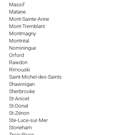
Massif
Matane
Mont-Sainte-Anne
Mont-Tremblant
Montmagny
Montréal
Nominingue
Orford
Rawdon
Rimouski
Saint-Michel-des-Saints
Shawinigan
Sherbrooke
St-Anicet
St-Donat
St-Zénon
Ste-Luce-sur-Mer
Stoneham
Trois-Rives