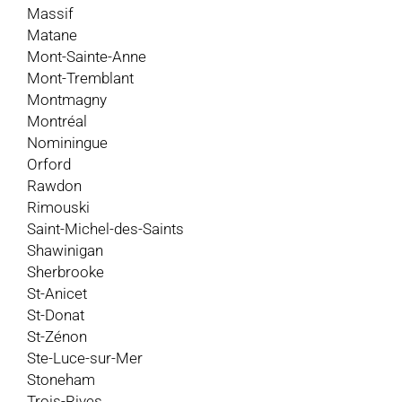
Massif
Matane
Mont-Sainte-Anne
Mont-Tremblant
Montmagny
Montréal
Nominingue
Orford
Rawdon
Rimouski
Saint-Michel-des-Saints
Shawinigan
Sherbrooke
St-Anicet
St-Donat
St-Zénon
Ste-Luce-sur-Mer
Stoneham
Trois-Rives