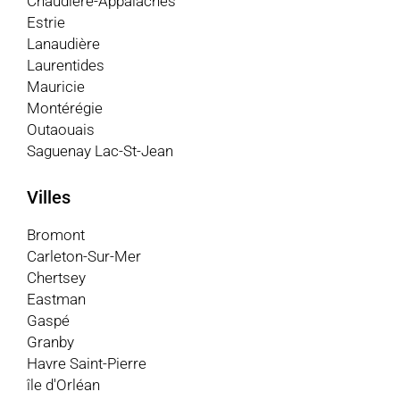
Chaudière-Appalaches
Estrie
Lanaudière
Laurentides
Mauricie
Montérégie
Outaouais
Saguenay Lac-St-Jean
Villes
Bromont
Carleton-Sur-Mer
Chertsey
Eastman
Gaspé
Granby
Havre Saint-Pierre
île d'Orléan