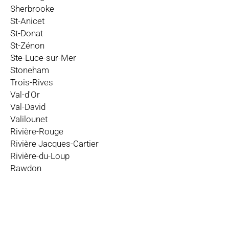
Sherbrooke
St-Anicet
St-Donat
St-Zénon
Ste-Luce-sur-Mer
Stoneham
Trois-Rives
Val-d'Or
Val-David
Valilounet
Rivière-Rouge
Rivière Jacques-Cartier
Rivière-du-Loup
Rawdon