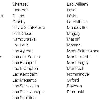
Chertsey
Lac William
Eastman
Laval
es
Gaspé
Lévis
Granby
La Malbaie
Havre Saint-Pierre
Mandeville
île d'Orléan
Magog
Kamouraska
Massif
La Tuque
Matane
Lac Aylmer
Mont-Sainte-Anne
an
Lac-aux-Sables
Mont-Tremblant
Lac Beauport
Montmagny
Lac Brompton
Montréal
Lac Kénogami
Nominingue
Lac Mégantic
Orford
Lac Saint-Jean
Rawdon
Lac Saint-Joseph
Rimouski
Lac Sept-îles