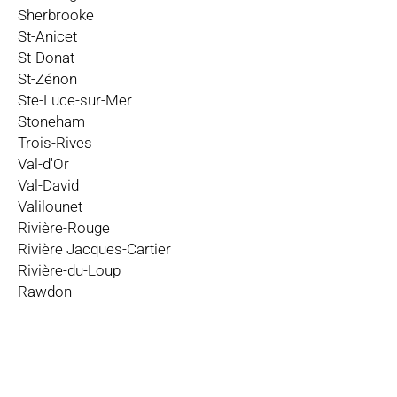
Sherbrooke
St-Anicet
St-Donat
St-Zénon
Ste-Luce-sur-Mer
Stoneham
Trois-Rives
Val-d'Or
Val-David
Valilounet
Rivière-Rouge
Rivière Jacques-Cartier
Rivière-du-Loup
Rawdon