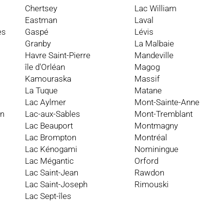
Chertsey
Lac William
Eastman
Laval
es
Gaspé
Lévis
Granby
La Malbaie
Havre Saint-Pierre
Mandeville
île d'Orléan
Magog
Kamouraska
Massif
La Tuque
Matane
Lac Aylmer
Mont-Sainte-Anne
an
Lac-aux-Sables
Mont-Tremblant
Lac Beauport
Montmagny
Lac Brompton
Montréal
Lac Kénogami
Nominingue
Lac Mégantic
Orford
Lac Saint-Jean
Rawdon
Lac Saint-Joseph
Rimouski
Lac Sept-îles