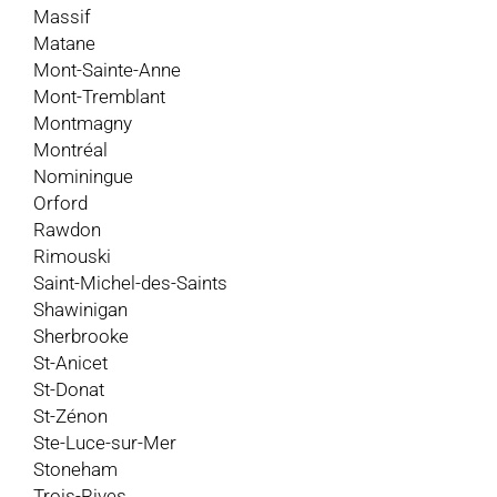
Massif
Matane
Mont-Sainte-Anne
Mont-Tremblant
Montmagny
Montréal
Nominingue
Orford
Rawdon
Rimouski
Saint-Michel-des-Saints
Shawinigan
Sherbrooke
St-Anicet
St-Donat
St-Zénon
Ste-Luce-sur-Mer
Stoneham
Trois-Rives