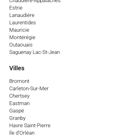
Chaudière-Appalaches
Estrie
Lanaudière
Laurentides
Mauricie
Montérégie
Outaouais
Saguenay Lac-St-Jean
Villes
Bromont
Carleton-Sur-Mer
Chertsey
Eastman
Gaspé
Granby
Havre Saint-Pierre
île d'Orléan