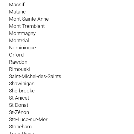
Massif
Matane
Mont-Sainte-Anne
Mont-Tremblant
Montmagny
Montréal
Nominingue
Orford
Rawdon
Rimouski
Saint-Michel-des-Saints
Shawinigan
Sherbrooke
St-Anicet
St-Donat
St-Zénon
Ste-Luce-sur-Mer
Stoneham
Trois-Rives