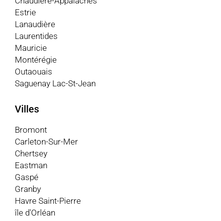
Chaudière-Appalaches
Estrie
Lanaudière
Laurentides
Mauricie
Montérégie
Outaouais
Saguenay Lac-St-Jean
Villes
Bromont
Carleton-Sur-Mer
Chertsey
Eastman
Gaspé
Granby
Havre Saint-Pierre
île d'Orléan