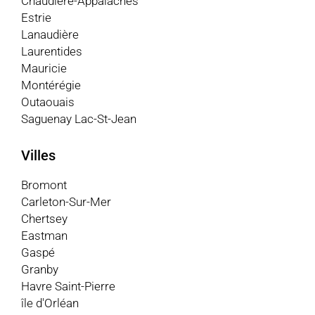
Chaudière-Appalaches
Estrie
Lanaudière
Laurentides
Mauricie
Montérégie
Outaouais
Saguenay Lac-St-Jean
Villes
Bromont
Carleton-Sur-Mer
Chertsey
Eastman
Gaspé
Granby
Havre Saint-Pierre
île d'Orléan