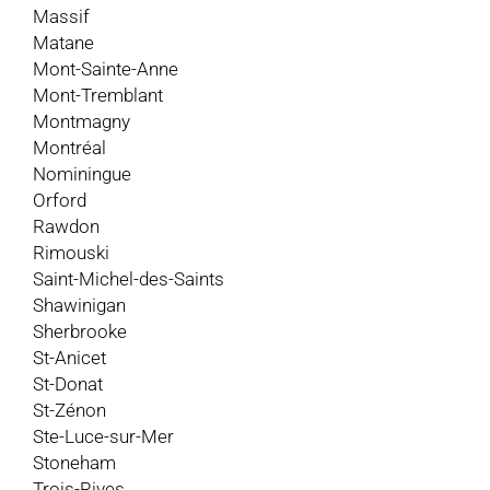
Massif
Matane
Mont-Sainte-Anne
Mont-Tremblant
Montmagny
Montréal
Nominingue
Orford
Rawdon
Rimouski
Saint-Michel-des-Saints
Shawinigan
Sherbrooke
St-Anicet
St-Donat
St-Zénon
Ste-Luce-sur-Mer
Stoneham
Trois-Rives