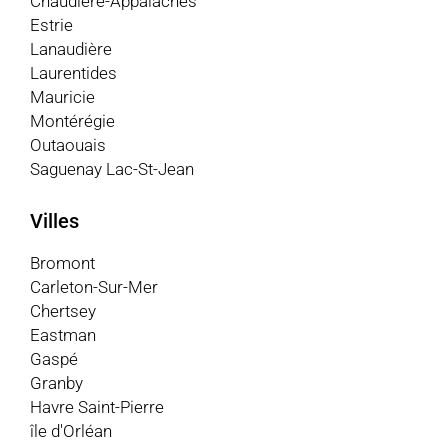
Chaudière-Appalaches
Estrie
Lanaudière
Laurentides
Mauricie
Montérégie
Outaouais
Saguenay Lac-St-Jean
Villes
Bromont
Carleton-Sur-Mer
Chertsey
Eastman
Gaspé
Granby
Havre Saint-Pierre
île d'Orléan