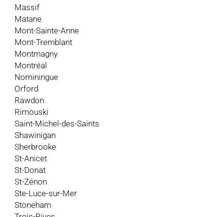
Massif
Matane
Mont-Sainte-Anne
Mont-Tremblant
Montmagny
Montréal
Nominingue
Orford
Rawdon
Rimouski
Saint-Michel-des-Saints
Shawinigan
Sherbrooke
St-Anicet
St-Donat
St-Zénon
Ste-Luce-sur-Mer
Stoneham
Trois-Rives