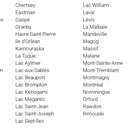
Chertsey
Lac William
Eastman
Laval
es
Gaspé
Lévis
Granby
La Malbaie
Havre Saint-Pierre
Mandeville
île d'Orléan
Magog
Kamouraska
Massif
La Tuque
Matane
Lac Aylmer
Mont-Sainte-Anne
an
Lac-aux-Sables
Mont-Tremblant
Lac Beauport
Montmagny
Lac Brompton
Montréal
Lac Kénogami
Nominingue
Lac Mégantic
Orford
Lac Saint-Jean
Rawdon
Lac Saint-Joseph
Rimouski
Lac Sept-îles