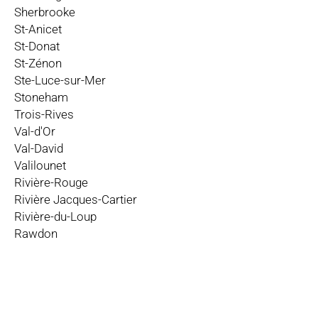
Sherbrooke
St-Anicet
St-Donat
St-Zénon
Ste-Luce-sur-Mer
Stoneham
Trois-Rives
Val-d'Or
Val-David
Valilounet
Rivière-Rouge
Rivière Jacques-Cartier
Rivière-du-Loup
Rawdon