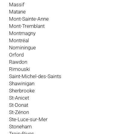
Massif
Matane
Mont-Sainte-Anne
Mont-Tremblant
Montmagny
Montréal
Nominingue
Orford
Rawdon
Rimouski
Saint-Michel-des-Saints
Shawinigan
Sherbrooke
St-Anicet
St-Donat
St-Zénon
Ste-Luce-sur-Mer
Stoneham
Trois-Rives