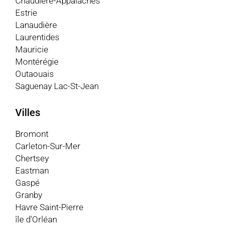
Chaudière-Appalaches
Estrie
Lanaudière
Laurentides
Mauricie
Montérégie
Outaouais
Saguenay Lac-St-Jean
Villes
Bromont
Carleton-Sur-Mer
Chertsey
Eastman
Gaspé
Granby
Havre Saint-Pierre
île d'Orléan