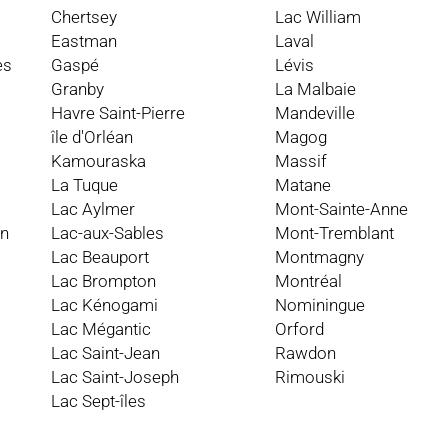
Chertsey
Lac William
Eastman
Laval
es
Gaspé
Lévis
Granby
La Malbaie
Havre Saint-Pierre
Mandeville
île d'Orléan
Magog
Kamouraska
Massif
La Tuque
Matane
Lac Aylmer
Mont-Sainte-Anne
an
Lac-aux-Sables
Mont-Tremblant
Lac Beauport
Montmagny
Lac Brompton
Montréal
Lac Kénogami
Nominingue
Lac Mégantic
Orford
Lac Saint-Jean
Rawdon
Lac Saint-Joseph
Rimouski
Lac Sept-îles