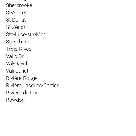
Sherbrooke
St-Anicet
St-Donat
St-Zénon
Ste-Luce-sur-Mer
Stoneham
Trois-Rives
Val-d'Or
Val-David
Valilounet
Rivière-Rouge
Rivière Jacques-Cartier
Rivière-du-Loup
Rawdon