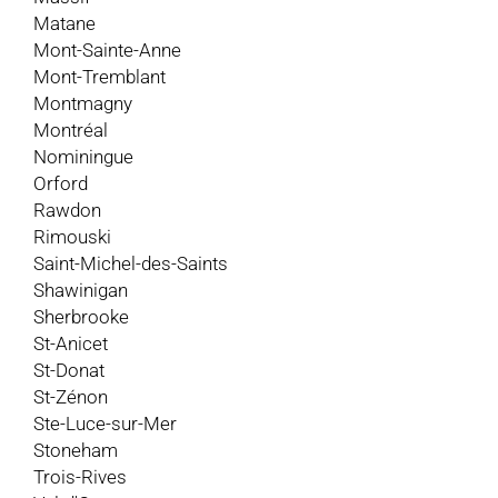
Matane
Mont-Sainte-Anne
Mont-Tremblant
Montmagny
Montréal
Nominingue
Orford
Rawdon
Rimouski
Saint-Michel-des-Saints
Shawinigan
Sherbrooke
St-Anicet
St-Donat
St-Zénon
Ste-Luce-sur-Mer
Stoneham
Trois-Rives