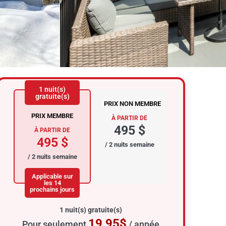
1 nuit(s)
gratuite(s)
PRIX NON MEMBRE
PRIX MEMBRE
À PARTIR DE
495 $
À PARTIR DE
495 $
/ 2 nuits semaine
/ 2 nuits semaine
Applicable sur
les 14
prochains jours
1 nuit(s) gratuite(s)
19,95$
Pour seulement
/ année