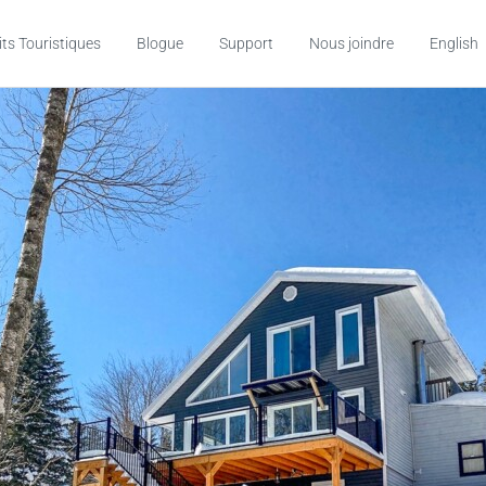
its Touristiques
Blogue
Support
Nous joindre
English