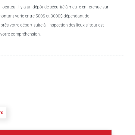
u locateur.Il y a un dépôt de sécurité à mettre en retenue sur
Ce montant varie entre 500$ et 3000$ dépendant de
rès votre départ suite à l’inspection des lieux si tout est
e votre compréhension.
rs