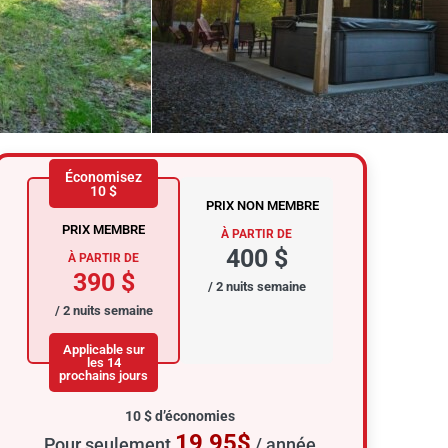
Économisez
10 $
PRIX NON MEMBRE
PRIX MEMBRE
À PARTIR DE
400 $
À PARTIR DE
390 $
/ 2 nuits semaine
/ 2 nuits semaine
Applicable sur
les 14
prochains jours
10 $ d’économies
19,95$
Pour seulement
/ année