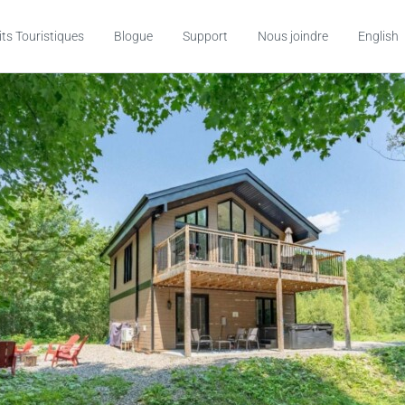
its Touristiques
Blogue
Support
Nous joindre
English