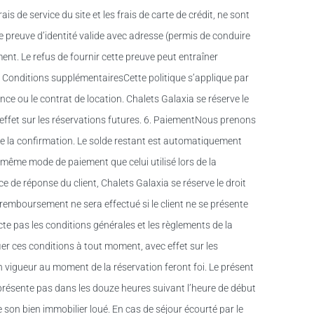
rais de service du site et les frais de carte de crédit, ne sont
 preuve d’identité valide avec adresse (permis de conduire
ement. Le refus de fournir cette preuve peut entraîner
 Conditions supplémentairesCette politique s’applique par
nce ou le contrat de location. Chalets Galaxia se réserve le
 effet sur les réservations futures. 6. PaiementNous prenons
e la confirmation. Le solde restant est automatiquement
le même mode de paiement que celui utilisé lors de la
 de réponse du client, Chalets Galaxia se réserve le droit
emboursement ne sera effectué si le client ne se présente
cte pas les conditions générales et les règlements de la
fier ces conditions à tout moment, avec effet sur les
en vigueur au moment de la réservation feront foi. Le présent
se présente pas dans les douze heures suivant l’heure de début
de son bien immobilier loué. En cas de séjour écourté par le