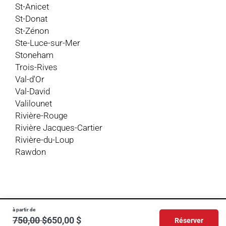
St-Anicet
St-Donat
St-Zénon
Ste-Luce-sur-Mer
Stoneham
Trois-Rives
Val-d'Or
Val-David
Valilounet
Rivière-Rouge
Rivière Jacques-Cartier
Rivière-du-Loup
Rawdon
© 2020 - 2026 - Chalet à Rabais Inc. - Tous droits réservés
à partir de
750,00 $
650,00 $
Réserver