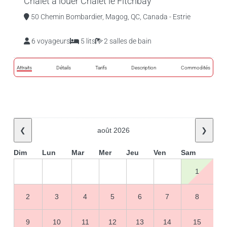
Chalet à louer Chalet le Fitchbay
50 Chemin Bombardier, Magog, QC, Canada - Estrie
6 voyageurs
5 lits
2 salles de bain
Attraits
Détails
Tarifs
Description
Commodités
❮
août 2026
❯
Dim
Lun
Mar
Mer
Jeu
Ven
Sam
1
2
3
4
5
6
7
8
9
10
11
12
13
14
15