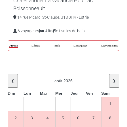
Chalet à louer La Vacancière du Lac
Boissonneault
14 rue Picard, St-Claude, J1S 0H4 - Estrie
6 voyageurs
4 lits
1 salles de bain
Attraits
Détails
Tarifs
Description
Commodités
❮
août 2026
❯
Dim
Lun
Mar
Mer
Jeu
Ven
Sam
1
2
3
4
5
6
7
8