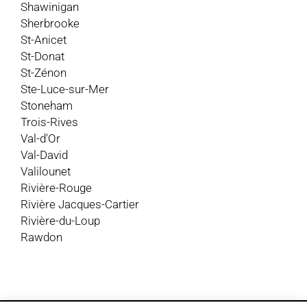
Shawinigan
Sherbrooke
St-Anicet
St-Donat
St-Zénon
Ste-Luce-sur-Mer
Stoneham
Trois-Rives
Val-d'Or
Val-David
Valilounet
Rivière-Rouge
Rivière Jacques-Cartier
Rivière-du-Loup
Rawdon