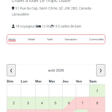
Chalet à louer Le Tropic Ouaté
51 Rue du Cap, Saint-Côme, QC J0K 2B0, Canada -
Lanaudière
18 voyageurs
12 lits
3.5 salles de bain
Attraits
Détails
Tarifs
Description
Commodités
❮
août 2026
❯
Dim
Lun
Mar
Mer
Jeu
Ven
Sam
1
2
3
4
5
6
7
8