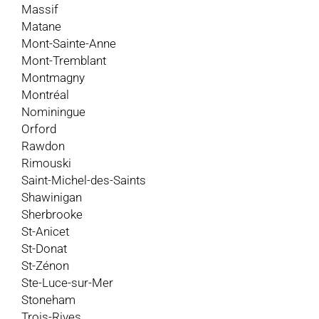
Massif
Matane
Mont-Sainte-Anne
Mont-Tremblant
Montmagny
Montréal
Nominingue
Orford
Rawdon
Rimouski
Saint-Michel-des-Saints
Shawinigan
Sherbrooke
St-Anicet
St-Donat
St-Zénon
Ste-Luce-sur-Mer
Stoneham
Trois-Rives