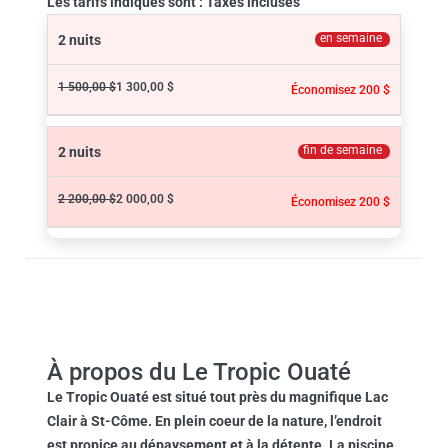
Les tarifs indiqués sont : Taxes incluses
en semaine
2 nuits
1 500,00 $
1 300,00 $
Économisez 200 $
fin de semaine
2 nuits
2 200,00 $
2 000,00 $
Économisez 200 $
À propos du Le Tropic Ouaté
Le Tropic Ouaté
est situé tout près du magnifique Lac
Clair à St-Côme. En plein coeur de la nature, l’endroit
est propice au dépaysement et à la détente. La piscine